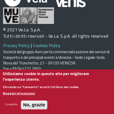
© 2021 Ve.La. S.p.A.
Tutti i diritti riservati - Ve.La. S.p.A. all rights reserved
Privacy Policy
|
Cookies Policy
Società del gruppo Avm per la commercializzazione dei servizi di
trasporto e dei principali eventi a Venezia - Sede Legale: Isola
Nova del Tronchetto, 21 - 30135 VENEZIA
Fax +39 041272.2663
Utilizziamo cookie in questo sito per migliorare
Registro delle Imprese di Venezia n. 03069670275 – REA VE
l'esperienza utente.
278800 C.F e P.I. 03069670275 Capitale Sociale € 1.885.000,00
i.v.
Cliccando su "Consento" accetti l'utilizzo dei cookie.
E-mail vela@velaspa.com. PEC velaspa@legalmail.it Società
Maggiori informazioni
soggetta all’attività di direzione e coordinamento di Avm S.p.A.
Consento
No, grazie