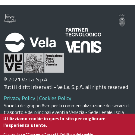
© 2021 Ve.La. S.p.A.
Tutti i diritti riservati - Ve.La. S.p.A. all rights reserved
Privacy Policy
|
Cookies Policy
Società del gruppo Avm per la commercializzazione dei servizi di
trasporto e dei principali eventi a Venezia - Sede Legale: Isola
Utilizziamo cookie in questo sito per migliorare
Nova del Tronchetto, 21 - 30135 VENEZIA
l'esperienza utente.
Fax +39 041272.2663
Registro delle Imprese di Venezia n. 03069670275 – REA VE
Cliccando su "Consento" accetti l'utilizzo dei cookie.