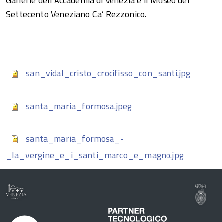
Gallerie dell’Accademia di Venezia e il Museo del
Settecento Veneziano Ca’ Rezzonico.
san_vidal_cristo_crocifisso_con_santi.jpg
santa_maria_formosa.jpeg
santa_maria_formosa_-
_la_vergine_e_i_santi_marco_e_magno.jpg