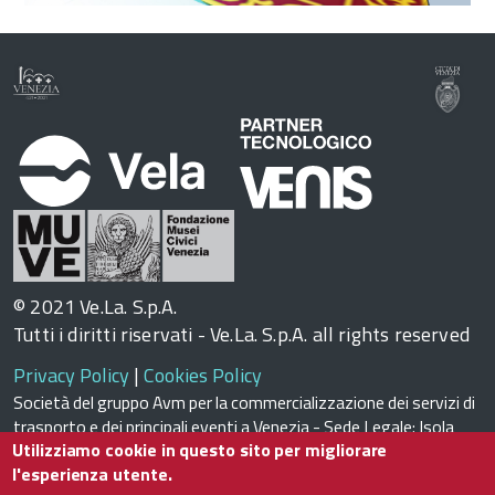
© 2021 Ve.La. S.p.A.
Tutti i diritti riservati - Ve.La. S.p.A. all rights reserved
Privacy Policy
|
Cookies Policy
Società del gruppo Avm per la commercializzazione dei servizi di
trasporto e dei principali eventi a Venezia - Sede Legale: Isola
Utilizziamo cookie in questo sito per migliorare
Nova del Tronchetto, 21 - 30135 VENEZIA
l'esperienza utente.
Fax +39 041272.2663